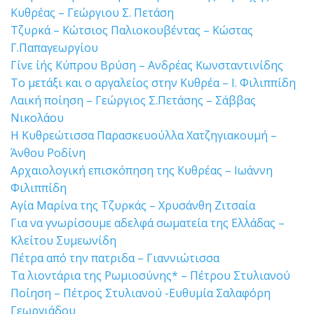
Κυθρέας – Γεώργιου Σ. Πετάση
Τζυρκά – Κώτσιος Παλιοκουβέντας – Κώστας
Γ.Παπαγεωργίου
Γίνε ίής Κύπρου Βρύση – Ανδρέας Κωνσταντινίδης
Το μετάξι και ο αργαλείος στην Κυθρέα – Ι. Φιλιππίδη
Λαική ποίηση – Γεώργιος Σ.Πετάσης – Σάββας
Νικολάου
Η Κυθρεώτισσα Παρασκευούλλα Χατζηγιακουμή –
Άνθου Ροδίνη
Αρχαιολογική επισκόπηση της Κυθρέας – Ιωάννη
Φιλιππίδη
Αγία Μαρίνα της Τζυρκάς – Χρυσάνθη Ζιτσαία
Για να γνωρίσουμε αδελφά σωματεία της Ελλάδας –
Κλείτου Συμεωνίδη
Πέτρα από την πατριδα – Γιαννιώτισσα
Τα λιοντάρια της Ρωμιοσύνης* – Πέτρου Στυλιανού
Ποίηση – Πέτρος Στυλιανού -Ευθυμία Σαλαφόρη
Γεωργιάδου