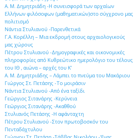
Α. Μ. Δημητριάδη -Η συνεισφορά των αρχαίων
Ελλήνων φιλόσοφων (μαθηματικών)στο σύγχρονο μας
πολιτισμό
Νάντια Στυλιανού -Παρενθετικά
Γ.Α. Κορέλλη – Μια εκδρομή στους αρχαιολογικούς
μας χώρους
Πέτρου Στυλιανού -Δημογραφικές και οικονομικές
πληροφορίες από Κυθρεώτικο ημερολόγιο του τέλους
του ΙΘ , αιώνα – αρχές του Κ’
Α. Μ. Δημητριάδης – Λάμπει το πνεύμα του Μακάριου
Γιώργος Στ. Πετάσης -Το μοιράσιν
Νάντια Στυλιανού -Από ένα ταξίδι
Γεώργιος Σιτανάρης -Κερύνεια
Γεώργιος Σιτανάρης -Ακαθθού
Στυλιανός Πετάσης -Η αφάνταχτη
Πέτρου Στυλιανού -Στον πρωτοβοσκόν του
Πενταδάχτυλου
Γιώργου Στ. Πετάση -Σάββας Νικολάου -‘Ενας