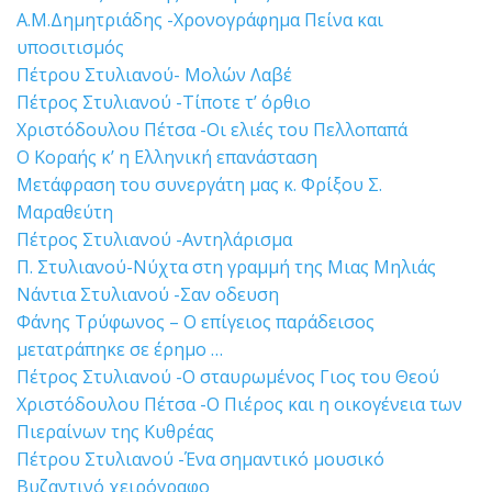
A.M.Δημητριάδης -Χρονογράφημα Πείνα και
υποσιτισμός
Πέτρου Στυλιανού- Μολών Λαβέ
Πέτρος Στυλιανού -Τίποτε τ’ όρθιο
Χριστόδουλου Πέτσα -Οι ελιές του Πελλοπαπά
Ο Κοραής κ’ η Ελληνική επανάσταση
Μετάφραση του συνεργάτη μας κ. Φρίξου Σ.
Μαραθεύτη
Πέτρος Στυλιανού -Αντηλάρισμα
Π. Στυλιανού-Νύχτα στη γραμμή της Μιας Μηλιάς
Νάντια Στυλιανού -Σαν οδευση
Φάνης Τρύφωνος – Ο επίγειος παράδεισος
μετατράπηκε σε έρημο …
Πέτρος Στυλιανού -Ο σταυρωμένος Γιος του Θεού
Χριστόδουλου Πέτσα -Ο Πιέρος και η οικογένεια των
Πιεραίνων της Κυθρέας
Πέτρου Στυλιανού -Ένα σημαντικό μουσικό
Βυζαντινό χειρόγραφο